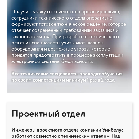
Получив заявку от клиента или проектировщика,
сотрудники технического отдела оперативно
формируют готовое техническое решение, которое
отвечает современным требованиям заказчика и
законодательства. При разработке технического
решения специалисты учитывают нюансы
оборудования и возможные угрозы, которые
придется предотвратить в процессе эксплуатации
электронной системы безопасности.
Все технические специалисты проходят обучения
по своим компетенциям минимум 1 раз в 2 года.
Проектный отдел
Инженеры проектного отдела компании Унибелус
работают совместно с техническим отделом. Над