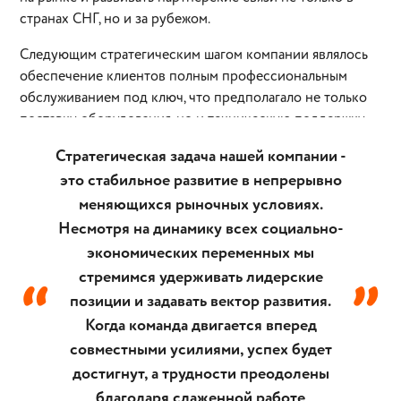
странах СНГ, но и за рубежом.
Следующим стратегическим шагом компании являлось
обеспечение клиентов полным профессиональным
обслуживанием под ключ, что предполагало не только
поставку оборудования, но и техническую поддержку
на протяжении всего рабочего процесса. Это позволило
Стратегическая задача нашей компании -
значительно сократить издержки и завоевать доверие
это стабильное развитие в непрерывно
клиентов и партнеров, не только укрепить, но и
меняющихся рыночных условиях.
расширить профессиональные связи.
Несмотря на динамику всех социально-
Наши специалисты сопровождают клиента на всем пути
экономических переменных мы
от проектирования до запуска системы:
“
”
стремимся удерживать лидерские
Инженер расскажет о технических особенностях
позиции и задавать вектор развития.
✓
оборудования слаботочных систем и подберет
Когда команда двигается вперед
оптимальное оборудование для вашего объекта;
совместными усилиями, успех будет
Специалисты проектного и технического отделов
достигнут, а трудности преодолены
✓
формируют готовое решение в соответствии с
благодаря слаженной работе